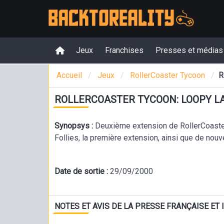
Jeux
Franchises
Presses et médias
Accueil
Jeux
RollerCoaster Tycoon
R
ROLLERCOASTER TYCOON: LOOPY 
Synopsys :
Deuxième extension de RollerCoast
Follies, la première extension, ainsi que de no
Date de sortie :
29/09/2000
NOTES ET AVIS DE LA PRESSE FRANÇAISE ET