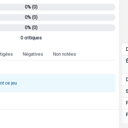
0% (0)
0% (0)
0% (0)
0 critiques
D
tigées
Négatives
Non notées
É
D
nt ce jeu
S
P
P