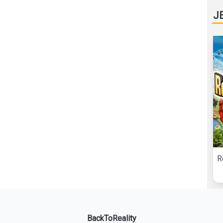
J
R
BackToReality