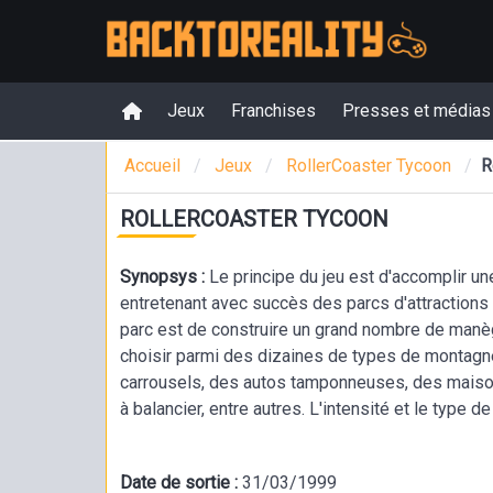
Jeux
Franchises
Presses et médias
Accueil
Jeux
RollerCoaster Tycoon
R
ROLLERCOASTER TYCOON
Synopsys :
Le principe du jeu est d'accomplir un
entretenant avec succès des parcs d'attractions 
parc est de construire un grand nombre de manèg
choisir parmi des dizaines de types de montagn
carrousels, des autos tamponneuses, des maiso
à balancier, entre autres. L'intensité et le type
des visiteurs varient considérablement d'une per
les manèges excitants et ont un niveau élevé de 
Date de sortie :
31/03/1999
contraire.