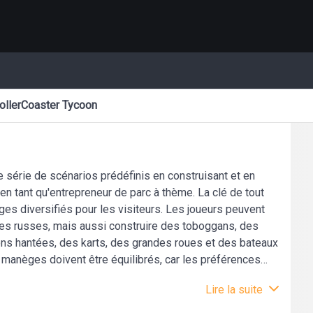
ollerCoaster Tycoon
e série de scénarios prédéfinis en construisant et en
en tant qu'entrepreneur de parc à thème. La clé de tout
es diversifiés pour les visiteurs. Les joueurs peuvent
es russes, mais aussi construire des toboggans, des
ns hantées, des karts, des grandes roues et des bateaux
 de manèges doivent être équilibrés, car les préférences
sonne à l'autre. Par exemple, certains visiteurs préfèrent
Lire la suite
tolérance aux nausées, alors que d'autres sont tout le