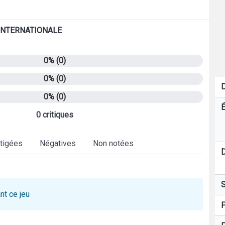
 INTERNATIONALE
0% (0)
0% (0)
D
0% (0)
É
0 critiques
tigées
Négatives
Non notées
D
S
nt ce jeu
P