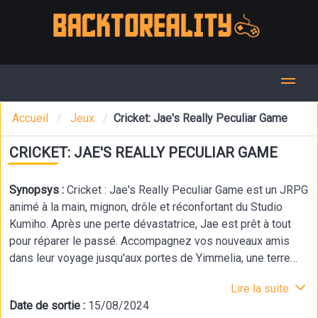
Accueil
Jeux
Cricket: Jae's Really Peculiar Game
CRICKET: JAE'S REALLY PECULIAR GAME
Synopsys :
Cricket : Jae's Really Peculiar Game est un JRPG
animé à la main, mignon, drôle et réconfortant du Studio
Kumiho. Après une perte dévastatrice, Jae est prêt à tout
pour réparer le passé. Accompagnez vos nouveaux amis
dans leur voyage jusqu'aux portes de Yimmelia, une terre
légendaire sur la lune qui, selon la rumeur, exauce tous les
Lire la suite
souhaits. Vous vous battez à tour de rôle, effectuez des
Date de sortie :
15/08/2024
entrées chronométrées et utilisez les avantages de ces