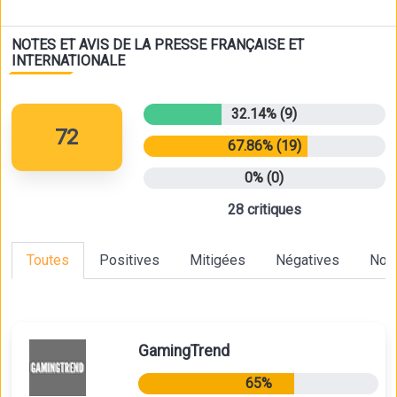
NOTES ET AVIS DE LA PRESSE FRANÇAISE ET
INTERNATIONALE
32.14% (9)
72
67.86% (19)
0% (0)
28 critiques
Toutes
Positives
Mitigées
Négatives
Non
GamingTrend
65%