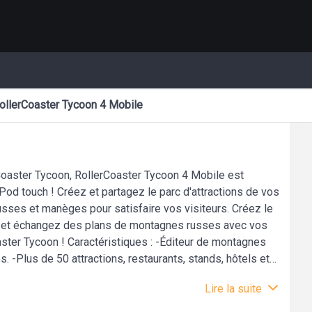
ollerCoaster Tycoon 4 Mobile
Coaster Tycoon, RollerCoaster Tycoon 4 Mobile est
Pod touch ! Créez et partagez le parc d'attractions de vos
sses et manèges pour satisfaire vos visiteurs. Créez le
x et échangez des plans de montagnes russes avec vos
oaster Tycoon ! Caractéristiques : -Éditeur de montagnes
 -Plus de 50 attractions, restaurants, stands, hôtels et
pour construire des montagnes russes plus cool, plus
Lire la suite
ie en créant le parc d'attractions ultime. Connectez-
r. -Partagez les plans des montagnes russes. -Terminez