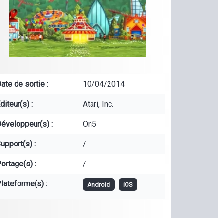
ate de sortie :
10/04/2014
diteur(s) :
Atari, Inc.
éveloppeur(s) :
On5
upport(s) :
/
ortage(s) :
/
lateforme(s) :
Android
iOS