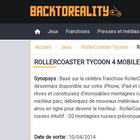
Jeux
Franchises
Presses et médias
Accueil
Jeux
RollerCoaster Tycoon
R
ROLLERCOASTER TYCOON 4 MOBILE
Synopsys :
Basé sur la célèbre franchise Roller
désormais disponible sur votre iPhone, iPad et i
rêves et construisez d'incroyables montagnes ru
meilleur parc, débloquez de nouveaux matériau
amis en ligne pour devenir le meilleur... RollerC
russes intuitif. -20 montagnes russes préconçues.
décorations. -Débloquez de nouveaux matériaux 
rapides et plus hautes. -Développez votre économ
Date de sortie :
10/04/2014
vous avec vos amis sur Facebook et Game Cente