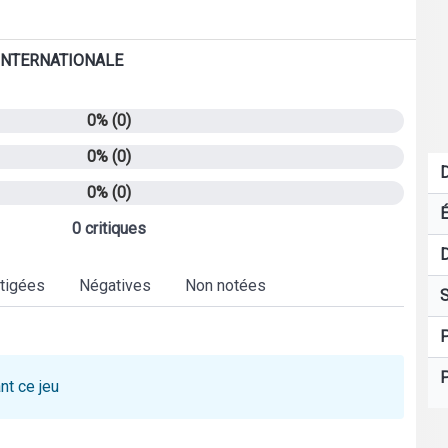
u est préchargé avec plus de 5 $ de monnaie de jeu.
 INTERNATIONALE
0% (0)
0% (0)
D
0% (0)
É
0 critiques
D
tigées
Négatives
Non notées
S
P
P
nt ce jeu