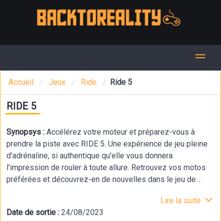
Accueil
Jeux
Ride
Ride 5
RIDE 5
Synopsys :
Accélérez votre moteur et préparez-vous à
prendre la piste avec RIDE 5. Une expérience de jeu pleine
d'adrénaline, si authentique qu'elle vous donnera
l'impression de rouler à toute allure. Retrouvez vos motos
préférées et découvrez-en de nouvelles dans le jeu de
moto ultime ! Faites la course sur plus de 35 circuits et
Lire la suite
collectionnez plus de 200 motos de fabricants
Date de sortie :
24/08/2023
mondialement connus. Chaque élément est conçu pour vous