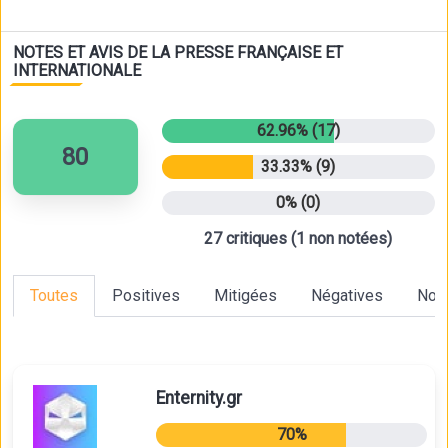
donner l'impression de piloter une vraie moto.
NOTES ET AVIS DE LA PRESSE FRANÇAISE ET
INTERNATIONALE
62.96% (17)
80
33.33% (9)
0% (0)
27 critiques (1 non notées)
Toutes
Positives
Mitigées
Négatives
Non
Enternity.gr
70%