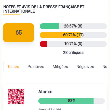
NOTES ET AVIS DE LA PRESSE FRANÇAISE ET
INTERNATIONALE
28.57% (8)
65
60.71% (17)
10.71% (3)
28 critiques
Toutes
Positives
Mitigées
Négatives
Non
Atomix
83%
Note : 83 / 100