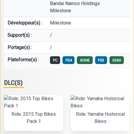
Bandai Namco Holdings
Milestone
Développeur(s) :
Milestone
Support(s) :
/
Portage(s) :
/
Plateforme(s) :
PC
PS4
XONE
PS3
X360
DLC(S)
Ride: 2015 Top Bikes
Ride: Yamaha Historical
Pack 1
Bikes