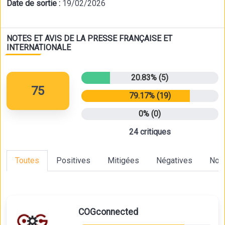
Date de sortie :
19/02/2026
NOTES ET AVIS DE LA PRESSE FRANÇAISE ET
INTERNATIONALE
20.83% (5)
75
79.17% (19)
0% (0)
24 critiques
Toutes
Positives
Mitigées
Négatives
Non
COGconnected