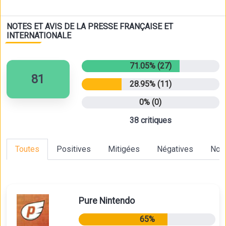
NOTES ET AVIS DE LA PRESSE FRANÇAISE ET
INTERNATIONALE
71.05% (27)
81
28.95% (11)
0% (0)
38 critiques
Toutes
Positives
Mitigées
Négatives
Non
Pure Nintendo
65%