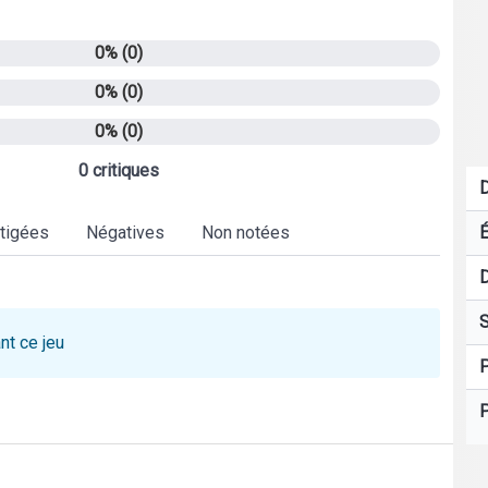
0% (0)
0% (0)
0% (0)
0 critiques
D
tigées
Négatives
Non notées
É
D
S
nt ce jeu
P
P