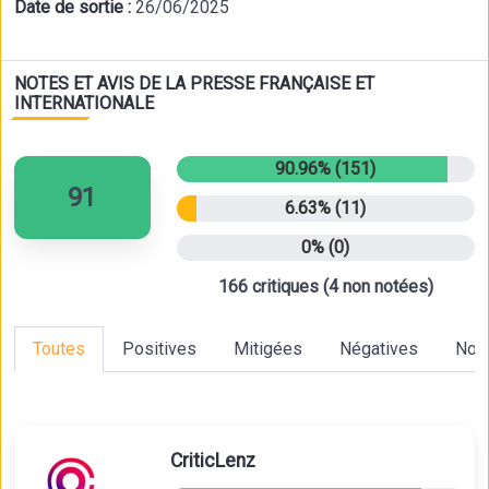
Date de sortie :
26/06/2025
NOTES ET AVIS DE LA PRESSE FRANÇAISE ET
INTERNATIONALE
90.96% (151)
91
6.63% (11)
0% (0)
166 critiques (4 non notées)
Toutes
Positives
Mitigées
Négatives
Non
CriticLenz