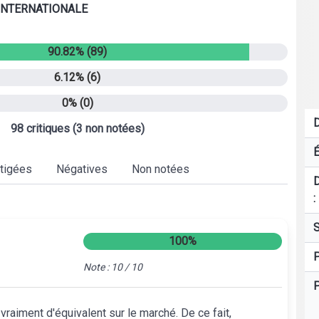
 INTERNATIONALE
90.82% (89)
6.12% (6)
0% (0)
D
98 critiques (3 non notées)
É
tigées
Négatives
Non notées
D
:
S
100%
P
Note : 10 / 10
P
s vraiment d'équivalent sur le marché. De ce fait,