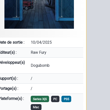
ate de sortie :
10/04/2025
diteur(s) :
Raw Fury
éveloppeur(s)
Dogubomb
upport(s) :
/
ortage(s) :
/
lateforme(s) :
Series X|S
PC
PS5
Mac