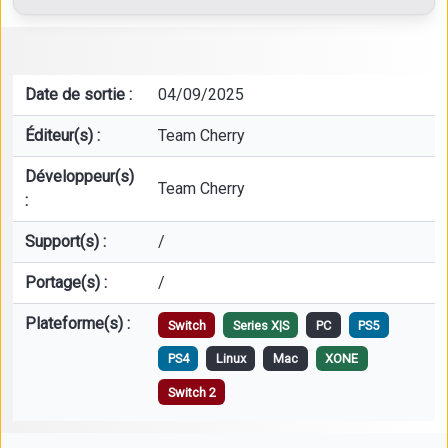
Date de sortie :
04/09/2025
Éditeur(s) :
Team Cherry
Développeur(s)
Team Cherry
:
Support(s) :
/
Portage(s) :
/
Plateforme(s) :
Switch
Series X|S
PC
PS5
PS4
Linux
Mac
XONE
Switch 2