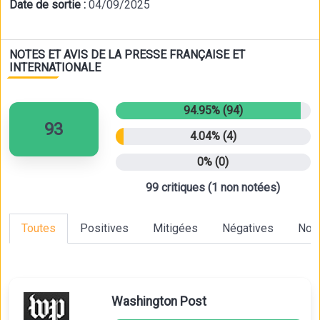
Date de sortie :
04/09/2025
NOTES ET AVIS DE LA PRESSE FRANÇAISE ET
INTERNATIONALE
94.95% (94)
93
4.04% (4)
0% (0)
99 critiques (1 non notées)
Toutes
Positives
Mitigées
Négatives
Non
Washington Post